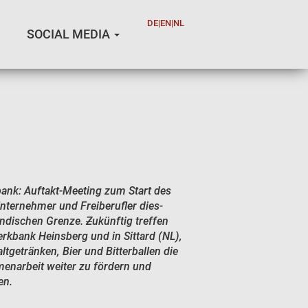
DE
|
EN
|
NL
DE
|
EN
|
NL
SOCIAL MEDIA
ank: Auftakt-Meeting zum Start des
nternehmer und Freiberufler dies-
ländischen Grenze.
Z
ukünftig treffen
erkbank Heinsberg und in Sittard (NL),
tgetränken, Bier und Bitterballen die
enarbeit weiter zu fördern und
en.