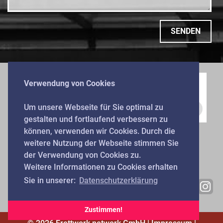
Frettwork network GmbH
Frettwork international B. V.
Aschaffenburg
SENDEN
6414AZ HEERLEN
Tel. +49 241 88 80 80 90
The Netherlands
info@frettwork.de
Tel. +49 241 88 80 80 90
Fax +49 241 89 49 49 51
info@frettwork.com
Verwendung von Cookies
Um unsere Webseite für Sie optimal zu
gestalten und fortlaufend verbessern zu
können, verwenden wir Cookies. Durch die
weitere Nutzung der Webseite stimmen Sie
REFERENZEN
der Verwendung von Cookies zu.
Weitere Informationen zu Cookies erhalten
Sie in unserer:
Datenschutzerklärung
Zustimmen!